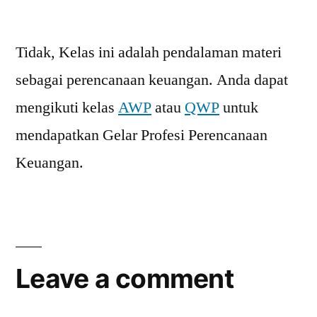
Apakah
pelatihan
Tidak, Kelas ini adalah pendalaman materi
ini
mendapatkan
sebagai perencanaan keuangan. Anda dapat
Gelar
mengikuti kelas
AWP
atau
QWP
untuk
Profesi
di
mendapatkan Gelar Profesi Perencanaan
belakang
Keuangan.
nama?
Leave a comment