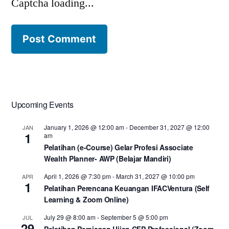
Captcha loading...
Upcoming Events
January 1, 2026 @ 12:00 am
-
December 31, 2027 @ 12:00
JAN
1
am
Pelatihan (e-Course) Gelar Profesi Associate
Wealth Planner- AWP (Belajar Mandiri)
April 1, 2026 @ 7:30 pm
-
March 31, 2027 @ 10:00 pm
APR
1
Pelatihan Perencana Keuangan IFACVentura (Self
Learning & Zoom Online)
July 29 @ 8:00 am
-
September 5 @ 5:00 pm
JUL
29
Pelatihan Persiapan Ujian CFP Professional (Zoom